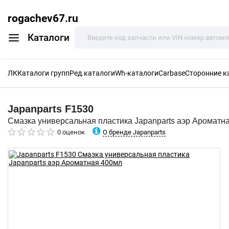
rogachev67.ru
Каталоги
ЛК
Каталоги групп
Ред.каталоги
Wh-каталоги
Carbase
Сторонние к
Japanparts
F1530
Смазка универсальная пластика Japanparts аэр Ароматн
О бренде Japanparts
0 оценок