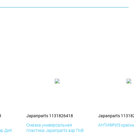
8
Japanparts 1131826418
Japanparts 11318
я
Смазка универсальная
АНТИФРИЗ красны
эр ДиК
пластика Japanparts аэр ПхВ