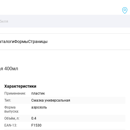
аталоги
Формы
Страницы
ая 400мл
Характеристики
Применение:
пластик
Тип:
Смазка универсальная
Форма
аэрозоль
выпуска:
Объём, л:
0.4
EAN-13:
F1530