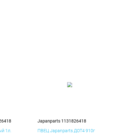
26418
Japanparts 1131826418
й 1л.
ПВЕЦ Japanparts ДОТ4 910г