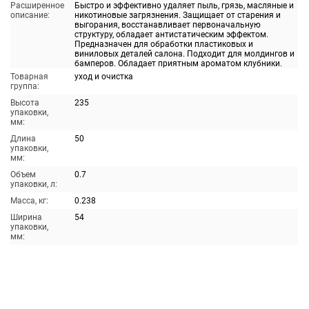
Расширенное
Быстро и эффективно удаляет пыль, грязь, масляные и
описание:
никотиновые загрязнения. Защищает от старения и
выгорания, восстанавливает первоначальную
структуру, обладает антистатическим эффектом.
Предназначен для обработки пластиковых и
виниловых деталей салона. Подходит для молдингов и
бамперов. Обладает приятным ароматом клубники.
Товарная
уход и очистка
группа:
Высота
235
упаковки,
мм:
Длина
50
упаковки,
мм:
Объем
0.7
упаковки, л:
Масса, кг:
0.238
Ширина
54
упаковки,
мм: