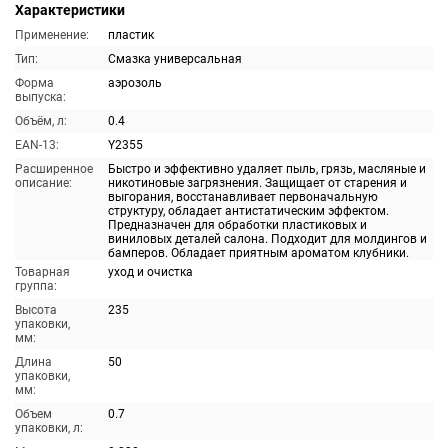
Характеристики
Применение:
пластик
Тип:
Смазка универсальная
Форма
аэрозоль
выпуска:
Объём, л:
0.4
EAN-13:
Y2355
Расширенное
Быстро и эффективно удаляет пыль, грязь, масляные и
описание:
никотиновые загрязнения. Защищает от старения и
выгорания, восстанавливает первоначальную
структуру, обладает антистатическим эффектом.
Предназначен для обработки пластиковых и
виниловых деталей салона. Подходит для молдингов и
бамперов. Обладает приятным ароматом клубники.
Товарная
уход и очистка
группа:
Высота
235
упаковки,
мм:
Длина
50
упаковки,
мм:
Объем
0.7
упаковки, л: