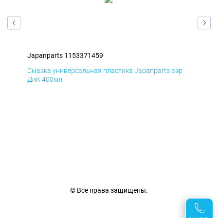
Japanparts 1153371459
Jap
р
Смазка универсальная пластика Japanparts аэр
Сма
ДиК 400мл
ПхВ
© Все права защищены.